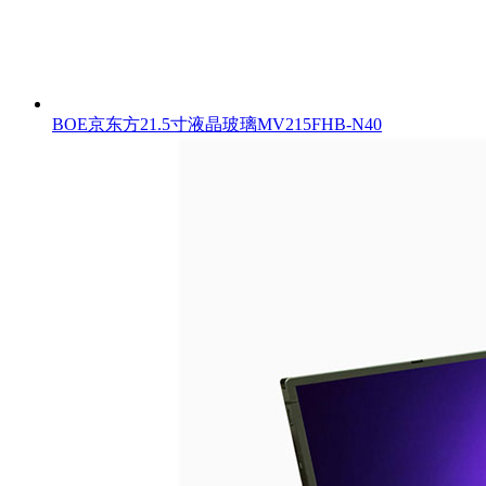
BOE京东方21.5寸液晶玻璃MV215FHB-N40