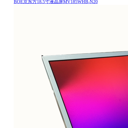
BOE京东方18.5寸液晶屏MV185WHB-N20