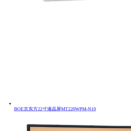
BOE京东方22寸液晶屏MT220WPM-N10