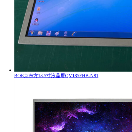
BOE京东方18.5寸液晶屏QV185FHB-N81