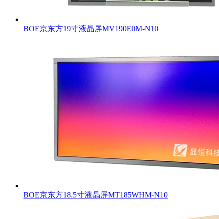
BOE京东方19寸液晶屏MV190E0M-N10
BOE京东方18.5寸液晶屏MT185WHM-N10