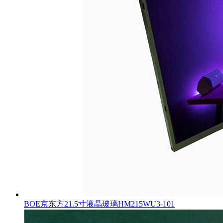
BOE京东方21.5寸液晶玻璃HM215WU3-101